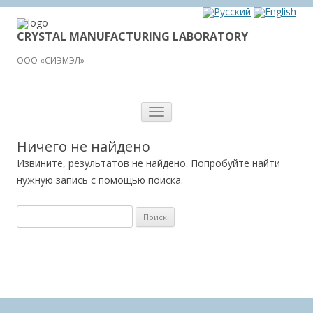
CRYSTAL MANUFACTURING LABORATORY
ООО «СИЭМЭЛ»
Перейти
к
содержимому
Ничего не найдено
Извините, результатов не найдено. Попробуйте найти
нужную запись с помощью поиска.
Н
а
й
т
и
: